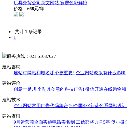
玩具外贸公司英文网站 宽屏色彩鲜艳
价格：
668元/年
共计
1
条记录
1
建站咨询
建站时网站和域名哪个更重要?
企业网站改版有什么影响
建站评价
创意十足,几个别具创意的科技广告!
微信开通在线购物和
建站技术
企业网站常用广告代码集合
20个国外Z新蓝色系网站设
建站资讯
9月运营商全面实施电话实名制
工信部将力争5年 促小