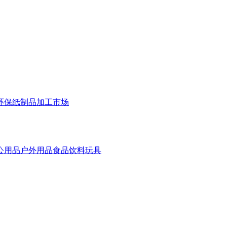
环保
纸制品
加工市场
公用品
户外用品
食品饮料
玩具