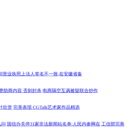
和营业执照上法人签名不一致,在安徽省备
赞助商内容 否则封杀
电商隔空互讽被疑联合炒作
设计欣赏
完美表现 CGTalk艺术家作品精选
私问
国信办关停31家非法新闻站名单:人民内参网在
工信部完善