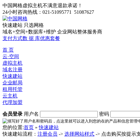
中国网格虚拟主机不满意退款承诺！
24小时咨询热线：021-51095771 51087627
快速建站 只选网格
域名+空间+数据库+维护 企业网站整体服务商
支付方式
数 据 库
优惠套餐
首 页
云·空间
虚拟主机
域名注册
快速建站
企业邮局
租用托管
云主机
代理加盟
会员登录
用户名
密码
您的位置:
首页
»
快速建站
快速建站流程：
注册会员
->
选择网站样式
-> 点击购买按提示