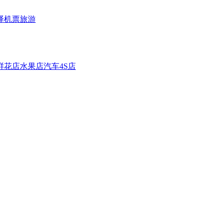
译
机票旅游
鲜花店
水果店
汽车4S店