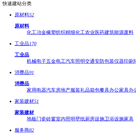
快速建站分类
原材料
52
原材料
化工
冶金
橡塑
纺织
精细化工
农业
医药
建筑
能源
废料
工业品
170
工业品
机械
电子
五金
电工
汽车
照明
交通
安防
包装
仪器
印刷
消费品
91
消费品
家用电器
汽车
房地产
服装
礼品
箱包
餐具
办公家具
办
家装建材
51
家装建材
地板
门
瓷砖
窗
室内照明
壁纸
厨房设施
卫浴设施
家具
服务商
82