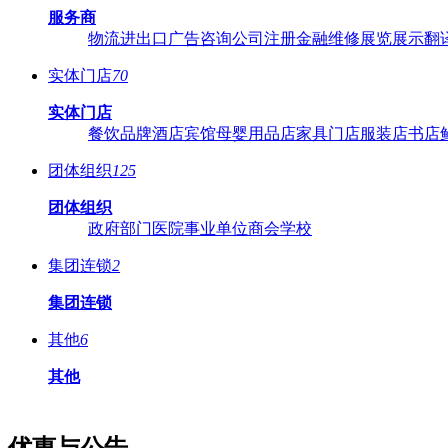
服务商
物流
进出口
广告
咨询
公司注册
金融
维修
展览展示
翻
实体门店
70
实体门店
餐饮品牌
酒店宾馆
母婴用品店
家具门店
服装店
书店
团体组织
125
团体组织
政府部门
医院
事业单位
商会
学校
集团连锁
2
集团连锁
其他
6
其他
优惠与公告