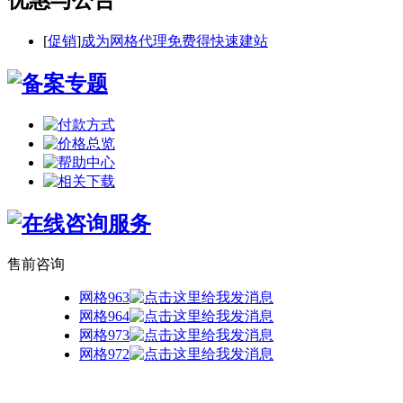
[
促销
]
成为网格代理免费得快速建站
售前咨询
网格963
网格964
网格973
网格972