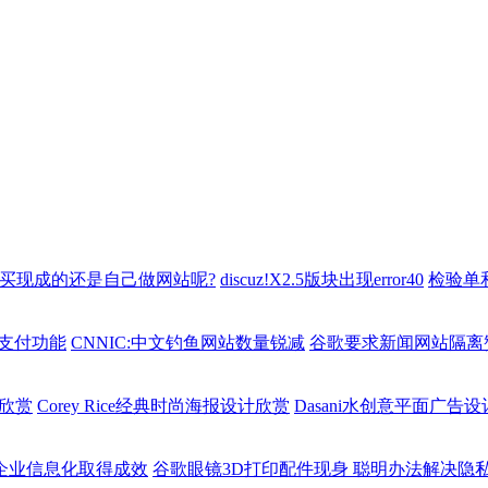
买现成的还是自己做网站呢?
discuz!X2.5版块出现error40
检验单
支付功能
CNNIC:中文钓鱼网站数量锐减
谷歌要求新闻网站隔离
计欣赏
Corey Rice经典时尚海报设计欣赏
Dasani水创意平面广告
微企业信息化取得成效
谷歌眼镜3D打印配件现身 聪明办法解决隐