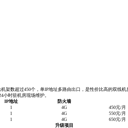
机架数超过450个，单IP地址多路由出口，是性价比高的双线
24小时驻机房现场维护。
IP地址
防火墙
1
4G
450元/月
1
4G
550元/月
1
4G
650元/月
升级项目