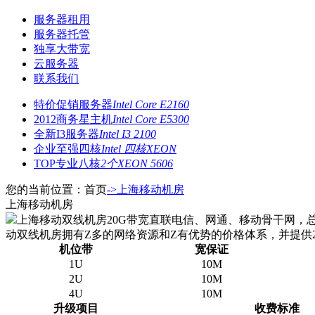
服务器租用
服务器托管
独享大带宽
云服务器
联系我们
特价促销服务器
Intel Core E2160
2012商务星主机
Intel Core E5300
全新I3服务器
Intel I3 2100
企业至强四核
Intel 四核XEON
TOP专业八核
2个XEON 5606
您的当前位置：首页
->上海移动机房
上海移动机房
上海移动双线机房20G带宽直联电信、网通、移动骨干网，总
动双线机房拥有Z多的网络资源和Z有优势的价格体系，并提供
机位带
宽保证
1U
10M
2U
10M
4U
10M
升级项目
收费标准