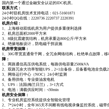
国内第一个通过金融安全认证的IDC机房。
联系方式：
24小时驻机房技术支持电话：021-51601871
24小时QQ在线：2220736 2220737 2220391
机房介绍：
1、上海移动双线机房为用户提供多重便利选择
2、机房总面积2000平方米
3、8级抗震建筑结构，机房承重达800公斤/平方米
4、绝缘地板设计，防电磁干扰设施
机房带宽保障：
1、30G带宽直通骨干网，全冗余网络结构，杜绝单点故障，移
障：
1、两路通信高压供电系统，每路供电容量2500kVA
2、双路冗余大功率智能UPS，2+1台备份，后备蓄电池全负载
3、网络运行中心（NOC）24小时监测
4、备用供电：专业柴油发电机
5、UPS：法国(梅兰日兰) ，3+1方式
6、电池：满载供应时间：≮30min
机房安全保障：
1、专业机房监控系统提供全智能化管理
2、7*24小时，全年365天不间断有线电视录像监控系统，磁