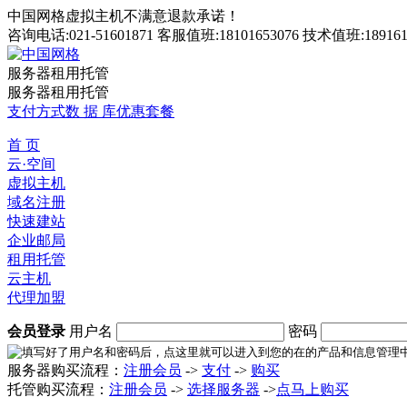
中国网格虚拟主机不满意退款承诺！
咨询电话:021-51601871 客服值班:18101653076 技术值班:189161
服务器租用托管
服务器租用托管
支付方式
数 据 库
优惠套餐
首 页
云·空间
虚拟主机
域名注册
快速建站
企业邮局
租用托管
云主机
代理加盟
会员登录
用户名
密码
服务器购买流程：
注册会员
->
支付
->
购买
托管购买流程：
注册会员
->
选择服务器
->
点马上购买