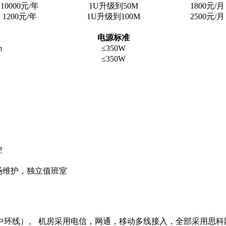
10000元/年
1U升级到50M
1800元/月
1200元/年
1U升级到100M
2500元/月
电源标准
m
≤350W
≤350W
控
场维护，独立值班室
中环线）。 机房采用电信，网通，移动多线接入，全部采用思科网