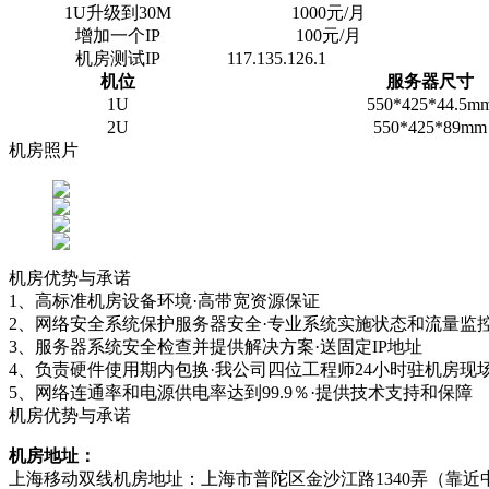
1U升级到30M
1000元/月
增加一个IP
100元/月
机房测试IP
117.135.126.1
机位
服务器尺寸
1U
550*425*44.5m
2U
550*425*89mm
机房照片
机房优势与承诺
1、高标准机房设备环境·高带宽资源保证
2、网络安全系统保护服务器安全·专业系统实施状态和流量监
3、服务器系统安全检查并提供解决方案·送固定IP地址
4、负责硬件使用期内包换·我公司四位工程师24小时驻机房现
5、网络连通率和电源供电率达到99.9％·提供技术支持和保障
机房优势与承诺
机房地址：
上海移动双线机房地址：上海市普陀区金沙江路1340弄（靠近