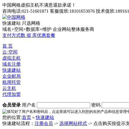
中国网格虚拟主机不满意退款承诺！
咨询电话:021-51601871 客服值班:18101653076 技术值班:189161
快速建站 只选网格
域名+空间+数据库+维护 企业网站整体服务商
支付方式
数 据 库
优惠套餐
首 页
云·空间
虚拟主机
域名注册
快速建站
企业邮局
租用托管
云主机
代理加盟
会员登录
用户名
密码
您的位置:
首页
»
快速建站
快速建站流程：
注册会员
->
选择网站样式
-> 点击购买按提示