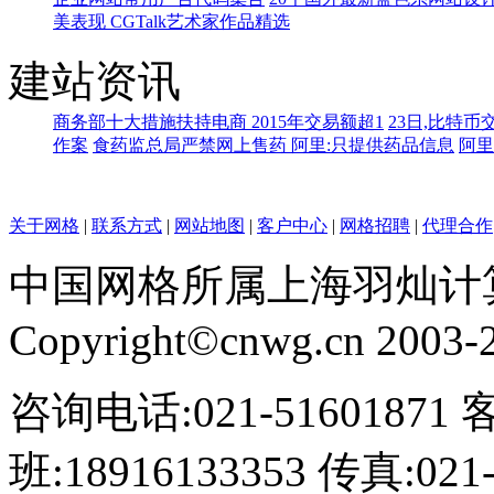
美表现 CGTalk艺术家作品精选
建站资讯
商务部十大措施扶持电商 2015年交易额超1
23日,比特币
作案
食药监总局严禁网上售药 阿里:只提供药品信息
阿里
关于网格
|
联系方式
|
网站地图
|
客户中心
|
网格招聘
|
代理合作
中国网格所属上海羽灿计
Copyright©cnwg.cn 2003-20
咨询电话:021-51601871 
班:18916133353 传真:021-