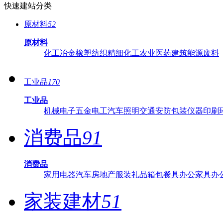
快速建站分类
原材料
52
原材料
化工
冶金
橡塑
纺织
精细化工
农业
医药
建筑
能源
废料
工业品
170
工业品
机械
电子
五金
电工
汽车
照明
交通
安防
包装
仪器
印刷
消费品
91
消费品
家用电器
汽车
房地产
服装
礼品
箱包
餐具
办公家具
办
家装建材
51