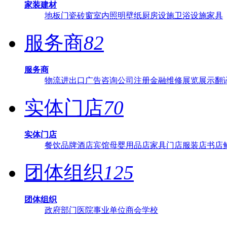
家装建材
地板
门
瓷砖
窗
室内照明
壁纸
厨房设施
卫浴设施
家具
服务商
82
服务商
物流
进出口
广告
咨询
公司注册
金融
维修
展览展示
翻
实体门店
70
实体门店
餐饮品牌
酒店宾馆
母婴用品店
家具门店
服装店
书店
团体组织
125
团体组织
政府部门
医院
事业单位
商会
学校