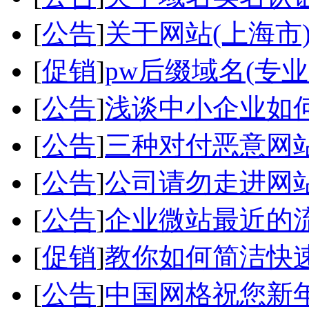
[
公告
]
关于网站(上海市
[
促销
]
pw后缀域名(专
[
公告
]
浅谈中小企业如
[
公告
]
三种对付恶意网
[
公告
]
公司请勿走进网
[
公告
]
企业微站最近的
[
促销
]
教你如何简洁快
[
公告
]
中国网格祝您新