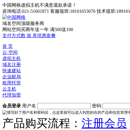
中国网格虚拟主机不满意退款承诺！
咨询电话:021-51601871 客服值班:18101653076 技术值班:189161
域名空间顶级服务商
网站空间买两年送一年 满500送100
支付方式
数 据 库
优惠套餐
首 页
云·空间
虚拟主机
域名注册
快速建站
企业邮局
租用托管
云主机
代理加盟
会员登录
用户名
密码
产品购买流程：
注册会员