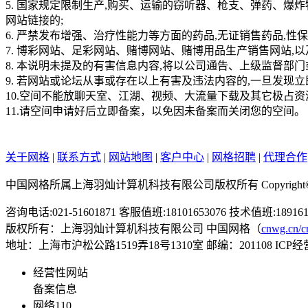
5. 国家规定限制生产,购买、运输的窃听器、枪支、弹药、
网站链接的;
6. 严禁发布增强、治疗性能力等方面的药品,无证销售药品,性保
7. 博彩网站、足彩网站、赌博网站、赌博用品生产销售网站,
8. 本说明未提及的有害信息内容,将以公司通告、上级监督部
9. 若网站或论坛从事或存在以上有害及违法内容的,一旦发现立
10.空间不能放聊天室、江湖、视频、大流量下载及其它极占
11.请空间申请好后立即备案，以免因未备案而关闭您的空间。
关于网格
|
联系方式
|
网站地图
|
客户中心
|
网格招聘
|
代理合作
中国网格所属上海羽灿计算机科技有限公司版权所有 Copyright©cnwg.cn 20
咨询电话:021-51601871 客服值班:18101653076 技术值班:18916133
版权所有：上海羽灿计算机科技有限公司 中国网格（
cnwg.cn/c
地址：上海市沪松公路1519弄18号1310室 邮编：201108 IC
经营性网站
备案信息
网络110