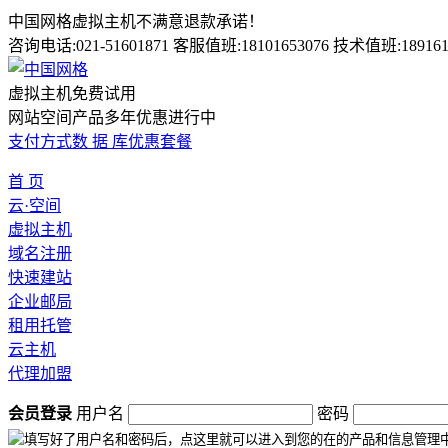
中国网格虚拟主机不满意退款承诺！
咨询电话:021-51601871 客服值班:18101653076 技术值班:189161
虚拟主机免费试用
网站空间产品多年优惠进行中
支付方式
数 据 库
优惠套餐
首 页
云·空间
虚拟主机
域名注册
快速建站
企业邮局
租用托管
云主机
代理加盟
会员登录
用户名
密码