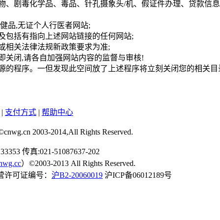
爆炸物、剧毒化学品、毒品、针孔摄象头/机、假证件办理、贷款信
健品,无证个人行医者网站;
以及包括有指向上述网站链接的任何网站;
门或相关法律法规新政策要求为准;
即关闭,请各自加强网站内容的监督与审核!
资源的程序。一但发现此空间放了上述程序将立刻关闭您的相关
|
支付方式
|
帮助中心
03-2014,All Rights Reserved.
353 传真:021-51087637-202
nwg.cc
）©2003-2013 All Rights Reserved.
P经营许可证编号：
沪B2-20060019
沪ICP备06012189号