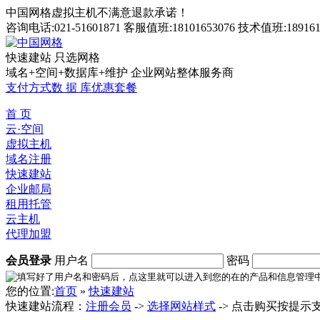
中国网格虚拟主机不满意退款承诺！
咨询电话:021-51601871 客服值班:18101653076 技术值班:189161
快速建站 只选网格
域名+空间+数据库+维护 企业网站整体服务商
支付方式
数 据 库
优惠套餐
首 页
云·空间
虚拟主机
域名注册
快速建站
企业邮局
租用托管
云主机
代理加盟
会员登录
用户名
密码
您的位置:
首页
»
快速建站
快速建站流程：
注册会员
->
选择网站样式
-> 点击购买按提示