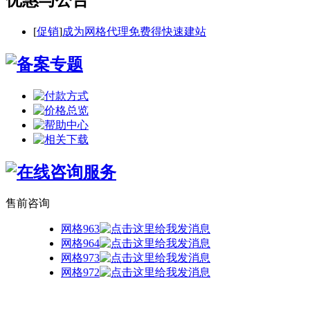
[
促销
]
成为网格代理免费得快速建站
售前咨询
网格963
网格964
网格973
网格972