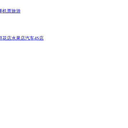
译
机票旅游
鲜花店
水果店
汽车4S店