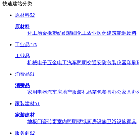
快速建站分类
原材料
52
原材料
化工
冶金
橡塑
纺织
精细化工
农业
医药
建筑
能源
废料
工业品
170
工业品
机械
电子
五金
电工
汽车
照明
交通
安防
包装
仪器
印刷
消费品
91
消费品
家用电器
汽车
房地产
服装
礼品
箱包
餐具
办公家具
办
家装建材
51
家装建材
地板
门
瓷砖
窗
室内照明
壁纸
厨房设施
卫浴设施
家具
服务商
82