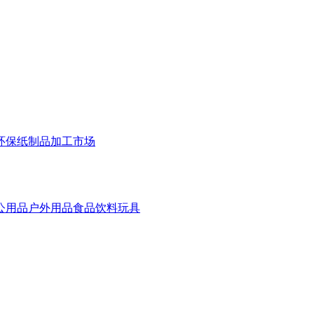
环保
纸制品
加工市场
公用品
户外用品
食品饮料
玩具