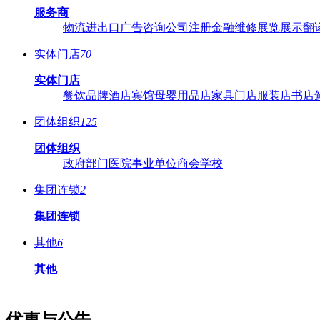
服务商
物流
进出口
广告
咨询
公司注册
金融
维修
展览展示
翻
实体门店
70
实体门店
餐饮品牌
酒店宾馆
母婴用品店
家具门店
服装店
书店
团体组织
125
团体组织
政府部门
医院
事业单位
商会
学校
集团连锁
2
集团连锁
其他
6
其他
优惠与公告