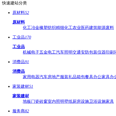
快速建站分类
原材料
52
原材料
化工
冶金
橡塑
纺织
精细化工
农业
医药
建筑
能源
废料
工业品
170
工业品
机械
电子
五金
电工
汽车
照明
交通
安防
包装
仪器
印刷
消费品
91
消费品
家用电器
汽车
房地产
服装
礼品
箱包
餐具
办公家具
办
家装建材
51
家装建材
地板
门
瓷砖
窗
室内照明
壁纸
厨房设施
卫浴设施
家具
服务商
82