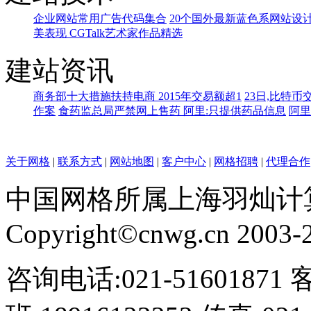
企业网站常用广告代码集合
20个国外最新蓝色系网站设
美表现 CGTalk艺术家作品精选
建站资讯
商务部十大措施扶持电商 2015年交易额超1
23日,比特币
作案
食药监总局严禁网上售药 阿里:只提供药品信息
阿里
关于网格
|
联系方式
|
网站地图
|
客户中心
|
网格招聘
|
代理合作
中国网格所属上海羽灿计
Copyright©cnwg.cn 2003-20
咨询电话:021-51601871 