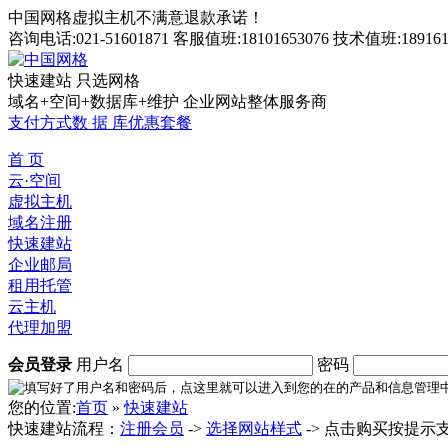
中国网格虚拟主机不满意退款承诺！
咨询电话:021-51601871 客服值班:18101653076 技术值班:189161
快速建站 只选网格
域名+空间+数据库+维护 企业网站整体服务商
支付方式
数 据 库
优惠套餐
首 页
云·空间
虚拟主机
域名注册
快速建站
企业邮局
租用托管
云主机
代理加盟
会员登录
用户名
密码
您的位置:
首页
»
快速建站
快速建站流程：
注册会员
->
选择网站样式
-> 点击购买按提示