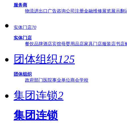
服务商
物流
进出口
广告
咨询
公司注册
金融
维修
展览展示
翻
实体门店
70
实体门店
餐饮品牌
酒店宾馆
母婴用品店
家具门店
服装店
书店
团体组织
125
团体组织
政府部门
医院
事业单位
商会
学校
集团连锁
2
集团连锁