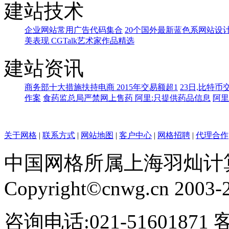
建站技术
企业网站常用广告代码集合
20个国外最新蓝色系网站设
美表现 CGTalk艺术家作品精选
建站资讯
商务部十大措施扶持电商 2015年交易额超1
23日,比特币
作案
食药监总局严禁网上售药 阿里:只提供药品信息
阿里
关于网格
|
联系方式
|
网站地图
|
客户中心
|
网格招聘
|
代理合作
中国网格所属上海羽灿计
Copyright©cnwg.cn 2003-20
咨询电话:021-51601871 