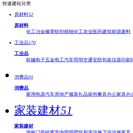
快速建站分类
原材料
52
原材料
化工
冶金
橡塑
纺织
精细化工
农业
医药
建筑
能源
废料
工业品
170
工业品
机械
电子
五金
电工
汽车
照明
交通
安防
包装
仪器
印刷
消费品
91
消费品
家用电器
汽车
房地产
服装
礼品
箱包
餐具
办公家具
办
家装建材
51
家装建材
地板
门
瓷砖
窗
室内照明
壁纸
厨房设施
卫浴设施
家具