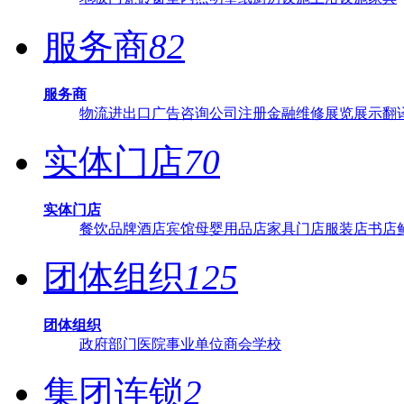
服务商
82
服务商
物流
进出口
广告
咨询
公司注册
金融
维修
展览展示
翻
实体门店
70
实体门店
餐饮品牌
酒店宾馆
母婴用品店
家具门店
服装店
书店
团体组织
125
团体组织
政府部门
医院
事业单位
商会
学校
集团连锁
2