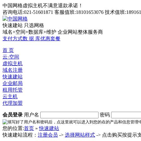
中国网格虚拟主机不满意退款承诺！
咨询电话:021-51601871 客服值班:18101653076 技术值班:189161
快速建站 只选网格
域名+空间+数据库+维护 企业网站整体服务商
支付方式
数 据 库
优惠套餐
首 页
云·空间
虚拟主机
域名注册
快速建站
企业邮局
租用托管
云主机
代理加盟
会员登录
用户名
密码
您的位置:
首页
»
快速建站
快速建站流程：
注册会员
->
选择网站样式
-> 点击购买按提示