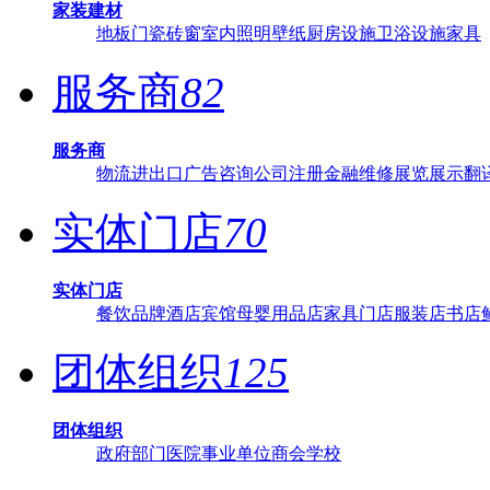
家装建材
地板
门
瓷砖
窗
室内照明
壁纸
厨房设施
卫浴设施
家具
服务商
82
服务商
物流
进出口
广告
咨询
公司注册
金融
维修
展览展示
翻
实体门店
70
实体门店
餐饮品牌
酒店宾馆
母婴用品店
家具门店
服装店
书店
团体组织
125
团体组织
政府部门
医院
事业单位
商会
学校