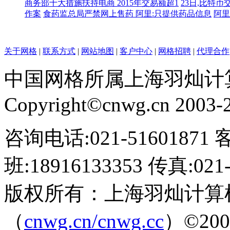
商务部十大措施扶持电商 2015年交易额超1
23日,比特币
作案
食药监总局严禁网上售药 阿里:只提供药品信息
阿里
关于网格
|
联系方式
|
网站地图
|
客户中心
|
网格招聘
|
代理合作
中国网格所属上海羽灿计
Copyright©cnwg.cn 2003-20
咨询电话:021-51601871 
班:18916133353 传真:021-
版权所有：上海羽灿计算
（
cnwg.cn/cnwg.cc
）©2003-