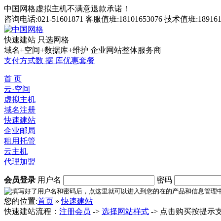
中国网格虚拟主机不满意退款承诺！
咨询电话:021-51601871 客服值班:18101653076 技术值班:189161
快速建站 只选网格
域名+空间+数据库+维护 企业网站整体服务商
支付方式
数 据 库
优惠套餐
首 页
云·空间
虚拟主机
域名注册
快速建站
企业邮局
租用托管
云主机
代理加盟
会员登录
用户名
密码
您的位置:
首页
»
快速建站
快速建站流程：
注册会员
->
选择网站样式
-> 点击购买按提示