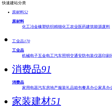
快速建站分类
原材料
52
原材料
化工
冶金
橡塑
纺织
精细化工
农业
医药
建筑
能源
废料
工业品
170
工业品
机械
电子
五金
电工
汽车
照明
交通
安防
包装
仪器
印刷
消费品
91
消费品
家用电器
汽车
房地产
服装
礼品
箱包
餐具
办公家具
办
家装建材
51