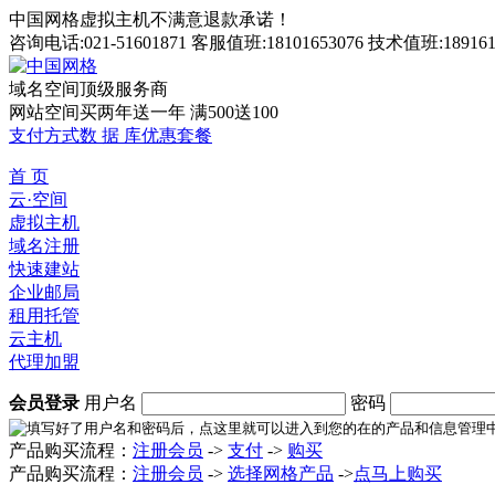
中国网格虚拟主机不满意退款承诺！
咨询电话:021-51601871 客服值班:18101653076 技术值班:189161
域名空间顶级服务商
网站空间买两年送一年 满500送100
支付方式
数 据 库
优惠套餐
首 页
云·空间
虚拟主机
域名注册
快速建站
企业邮局
租用托管
云主机
代理加盟
会员登录
用户名
密码
产品购买流程：
注册会员
->
支付
->
购买
产品购买流程：
注册会员
->
选择网格产品
->
点马上购买