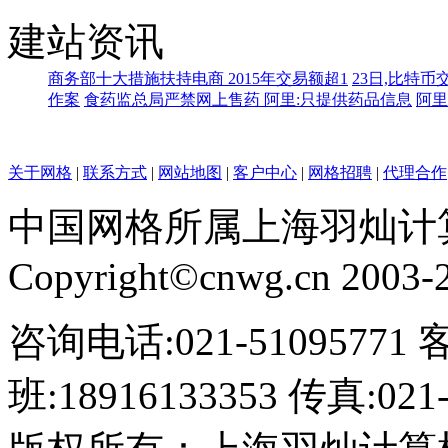
建站资讯
商务部十大措施扶持电商 2015年交易额超1
23日,比特币
作案
食药监总局严禁网上售药 阿里:只提供药品信息
阿里
关于网格
|
联系方式
|
网站地图
|
客户中心
|
网格招聘
|
代理合作
中国网格所属上海羽灿计
Copyright©cnwg.cn 2003-20
咨询电话:021-51095771 
班:18916133353 传真:021-